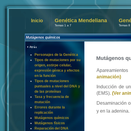
Genética Mendeliana
Gené
Inicio
Temas 1 a 7
Temas 8 
Mutágenos químicos
Personajes de la Genética
Mutágenos q
Tipos de mutaciones por su
origen, estirpe celular,
Apareamiento
expresión génica y efectos
en la función
animación)
Tipos de mutaciones
puntuales a nivel del DNA y
Inducción de una
de las proteínas
(EMS).
(Ver ani
Tasa y frecuencia de
mutación
Desaminación ox
Errores durante la
y en la adenina.
replicación
Mutágenos químicos
Mutágenos físicos
Reparación del DNA